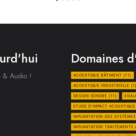
urd'hui
Domaines d'
e & Audio !
ACOUSTIQUE BÂTIMENT
(11)
ACOUSTIQUE INDUSTRIELLE
(1
DESIGN SONORE
(11)
EGAL
ETUDE D'IMPACT ACOUSTIQU
IMPLANTATION DES SYSTÈMES
IMPLANTATION TRAITEMENTS